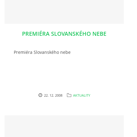
HRY OD ROKU 1973
PREMIÉRA SLOVANSKÉHO NEBE
VIDEOZÁZNAMY Z HER
Premiéra Slovanského nebe
FOTOALBUM
ČLENOVÉ - SOUČASNOST
HRY DO ROKU 1973
22. 12. 2008
AKTUALITY
MÍSTO PRO VAŠE VZKAZY!!
DOKUMENTY OVJK