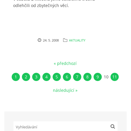
odlehčili od zbytečných věcí.
24. 5. 2008
AKTUALITY
« předchozí
1
2
3
4
5
6
7
8
9
10
11
následující »