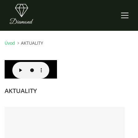
Úvod
AKTUALITY
ÚVOD
AKTUALITY
O NÁS
AKTUALITY
HISTORIE
CO NOVÉHO ZKOUŠÍME
KDY, KDE A CO HRAJEME