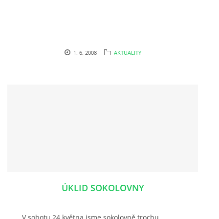
1. 6. 2008
AKTUALITY
ÚKLID SOKOLOVNY
V sobotu 24.května jsme sokolovně trochu