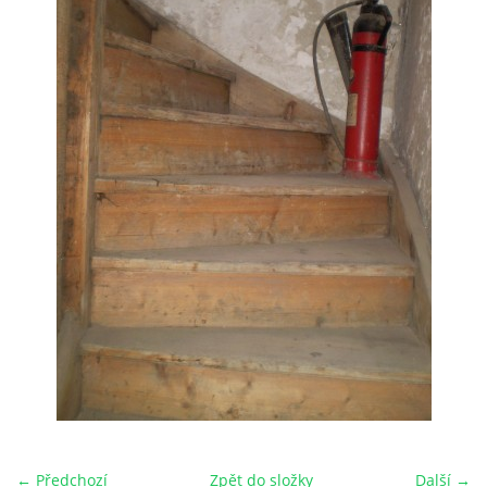
HRY OD ROKU 1973
VIDEOZÁZNAMY Z HER
FOTOALBUM
ČLENOVÉ - SOUČASNOST
HRY DO ROKU 1973
MÍSTO PRO VAŠE VZKAZY!!
DOKUMENTY OVJK
← Předchozí
Zpět do složky
Další →