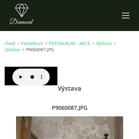
Úvod
Fotoalbum
FOTOALBUM - AKCE
Výstava
ÚVOD
Výstava
P9060087.JPG
AKTUALITY
O NÁS
Výstava
HISTORIE
P9060087.JPG
CO NOVÉHO ZKOUŠÍME
KDY, KDE A CO HRAJEME