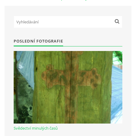
Občanská vzdělávací jednota "Komenský" v Choceradech z.s.
Chocerady 4
257 24 Chocerady
POSLEDNÍ FOTOGRAFIE
IČ: 498 28 614
Kontaktní osoba:
Mgr. Miroslava Cinkeisová
723 967 851
Mirkaci@email.cz
© 2026 eStránky.cz
|
RSS
Svědectví minulých časů