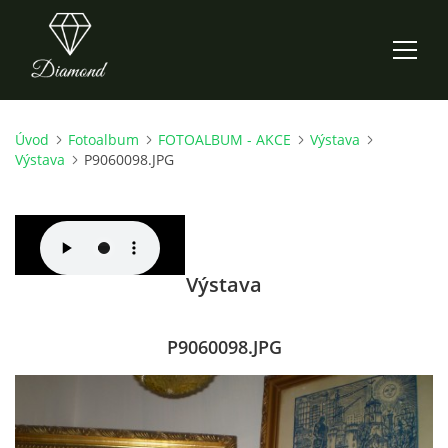
Úvod
Fotoalbum
FOTOALBUM - AKCE
Výstava
ÚVOD
Výstava
P9060098.JPG
AKTUALITY
O NÁS
Výstava
HISTORIE
P9060098.JPG
CO NOVÉHO ZKOUŠÍME
KDY, KDE A CO HRAJEME