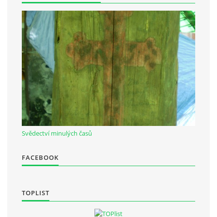
Občanská vzdělávací jednota "Komenský" v Choceradech z.s.
Chocerady 4
257 24 Chocerady
IČ: 498 28 614
Kontaktní osoba:
Mgr. Miroslava Cinkeisová
723 967 851
Svědectví minulých časů
Mirkaci@email.cz
FACEBOOK
© 2026 eStránky.cz
|
RSS
TOPLIST