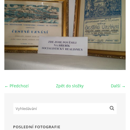
HRY OD ROKU 1973
VIDEOZÁZNAMY Z HER
FOTOALBUM
ČLENOVÉ - SOUČASNOST
← Předchozí
Zpět do složky
Další →
HRY DO ROKU 1973
MÍSTO PRO VAŠE VZKAZY!!
DOKUMENTY OVJK
POSLEDNÍ FOTOGRAFIE