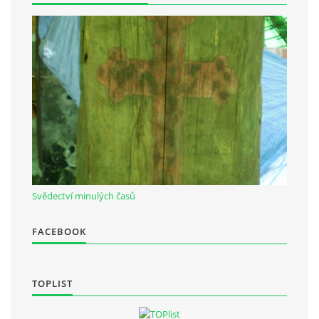
Občanská vzdělávací jednota "Komenský" v Choceradech z.s.
Chocerady 4
257 24 Chocerady
IČ: 498 28 614
Kontaktní osoba:
Mgr. Miroslava Cinkeisová
723 967 851
Svědectví minulých časů
Mirkaci@email.cz
FACEBOOK
© 2026 eStránky.cz
|
RSS
TOPLIST