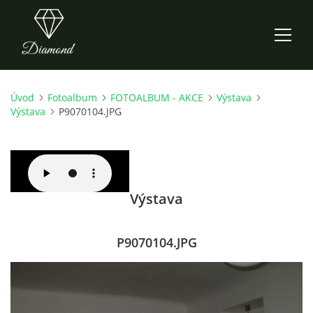
Úvod
Fotoalbum
FOTOALBUM - AKCE
Výstava
ÚVOD
Výstava
P9070104.JPG
AKTUALITY
O NÁS
Výstava
HISTORIE
P9070104.JPG
CO NOVÉHO ZKOUŠÍME
KDY, KDE A CO HRAJEME