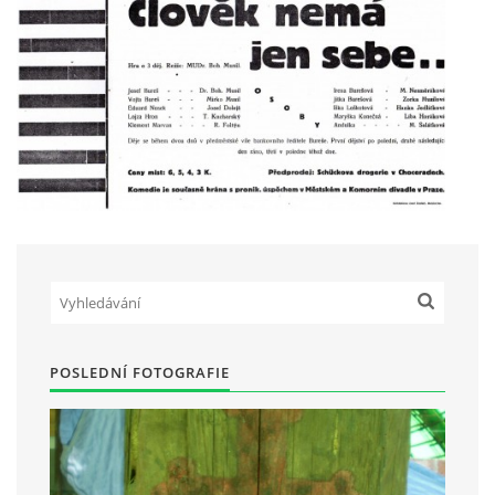
HRY OD ROKU 1973
VIDEOZÁZNAMY Z HER
FOTOALBUM
ČLENOVÉ - SOUČASNOST
HRY DO ROKU 1973
POSLEDNÍ FOTOGRAFIE
MÍSTO PRO VAŠE VZKAZY!!
DOKUMENTY OVJK