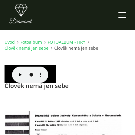
Úvod
Fotoalbum
FOTOALBUM - HRY
ÚVOD
Člověk nemá jen sebe
Člověk nemá jen sebe
AKTUALITY
O NÁS
Člověk nemá jen sebe
HISTORIE
CO NOVÉHO ZKOUŠÍME
KDY, KDE A CO HRAJEME