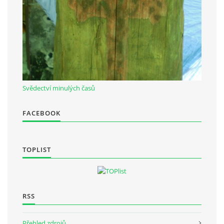
Občanská vzdělávací jednota "Komenský" v Choceradech z.s.
Chocerady 4
257 24 Chocerady
IČ: 498 28 614
Svědectví minulých časů
Kontaktní osoba:
FACEBOOK
Mgr. Miroslava Cinkeisová
723 967 851
Mirkaci@email.cz
TOPLIST
© 2026 eStránky.cz
|
RSS
RSS
Přehled zdrojů