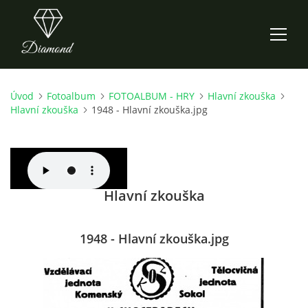
Úvod
Fotoalbum
FOTOALBUM - HRY
Hlavní zkouška
ÚVOD
Hlavní zkouška
1948 - Hlavní zkouška.jpg
AKTUALITY
O NÁS
Hlavní zkouška
HISTORIE
1948 - Hlavní zkouška.jpg
CO NOVÉHO ZKOUŠÍME
KDY, KDE A CO HRAJEME