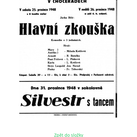
HRY OD ROKU 1973
VIDEOZÁZNAMY Z HER
FOTOALBUM
ČLENOVÉ - SOUČASNOST
HRY DO ROKU 1973
MÍSTO PRO VAŠE VZKAZY!!
DOKUMENTY OVJK
Zpět do složky