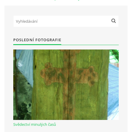
Občanská vzdělávací jednota "Komenský" v Choceradech z.s.
Chocerady 4
257 24 Chocerady
POSLEDNÍ FOTOGRAFIE
IČ: 498 28 614
Kontaktní osoba:
Mgr. Miroslava Cinkeisová
723 967 851
Mirkaci@email.cz
© 2026 eStránky.cz
|
RSS
Svědectví minulých časů