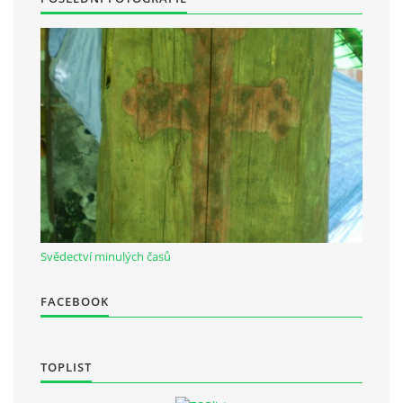
Občanská vzdělávací jednota "Komenský" v Choceradech z.s.
Chocerady 4
257 24 Chocerady
IČ: 498 28 614
Kontaktní osoba:
Mgr. Miroslava Cinkeisová
723 967 851
Svědectví minulých časů
Mirkaci@email.cz
FACEBOOK
© 2026 eStránky.cz
|
RSS
TOPLIST