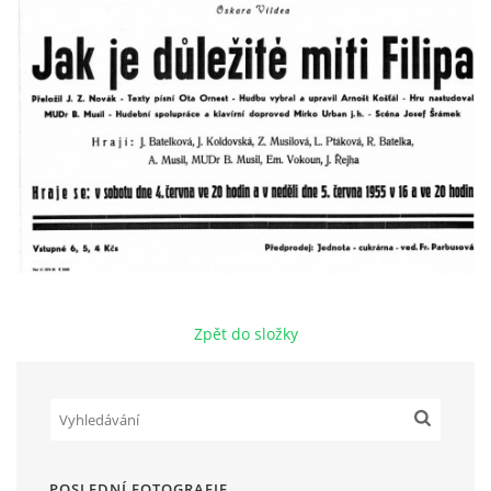
HRY OD ROKU 1973
VIDEOZÁZNAMY Z HER
FOTOALBUM
ČLENOVÉ - SOUČASNOST
HRY DO ROKU 1973
Zpět do složky
MÍSTO PRO VAŠE VZKAZY!!
DOKUMENTY OVJK
POSLEDNÍ FOTOGRAFIE