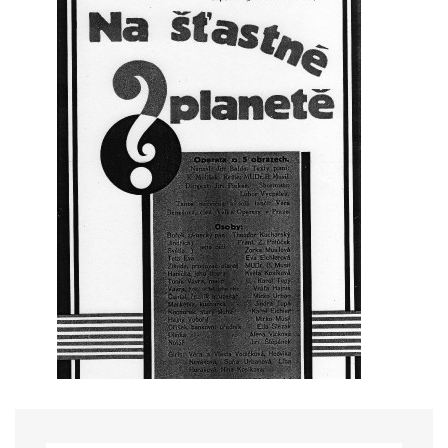
HRY OD ROKU 1973
VIDEOZÁZNAMY Z HER
FOTOALBUM
ČLENOVÉ - SOUČASNOST
HRY DO ROKU 1973
MÍSTO PRO VAŠE VZKAZY!!
DOKUMENTY OVJK