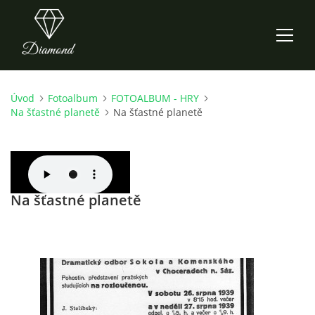
Úvod
Fotoalbum
FOTOALBUM - HRY
ÚVOD
Na šťastné planetě
Na šťastné planetě
AKTUALITY
O NÁS
Na šťastné planetě
HISTORIE
CO NOVÉHO ZKOUŠÍME
KDY, KDE A CO HRAJEME