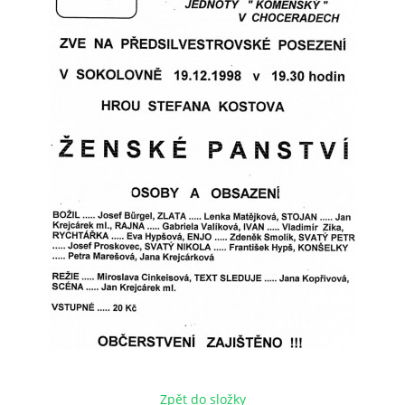
HRY OD ROKU 1973
VIDEOZÁZNAMY Z HER
FOTOALBUM
ČLENOVÉ - SOUČASNOST
HRY DO ROKU 1973
MÍSTO PRO VAŠE VZKAZY!!
DOKUMENTY OVJK
Zpět do složky