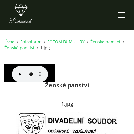
Úvod
Fotoalbum
FOTOALBUM - HRY
Ženské panství
ÚVOD
Ženské panství
1.jpg
AKTUALITY
O NÁS
Ženské panství
HISTORIE
1.jpg
CO NOVÉHO ZKOUŠÍME
KDY, KDE A CO HRAJEME