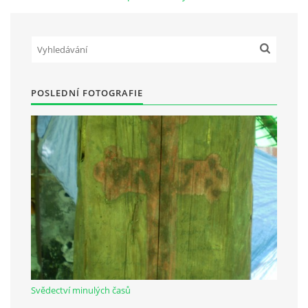
Občanská vzdělávací jednota "Komenský" v Choceradech z.s.
Chocerady 4
257 24 Chocerady
POSLEDNÍ FOTOGRAFIE
IČ: 498 28 614
Kontaktní osoba:
Mgr. Miroslava Cinkeisová
723 967 851
Mirkaci@email.cz
© 2026 eStránky.cz
|
RSS
Svědectví minulých časů