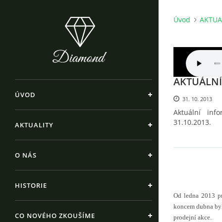
Úvod
AKTUA
AKTUÁLN
ÚVOD
31. 10. 2013
Aktuální inf
31.10.2013.
AKTUALITY
O NÁS
HISTORIE
Od ledna 2013 pr
koncem dubna byla
CO NOVÉHO ZKOUŠÍME
prodejní akce.