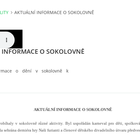
LITY
AKTUÁLNÍ INFORMACE O SOKOLOVNĚ
Í INFORMACE O SOKOLOVNĚ
ormace o dění v sokolovně k
AKTUÁLNÍ INFORMACE O SOKOLOVNĚ
obíhaly v sokolovně různé aktivity. Byl uspořádán karneval pro děti, spolková
 sehrána derniéra hry Naši furianti a členové dětského divadelního útvaru předve