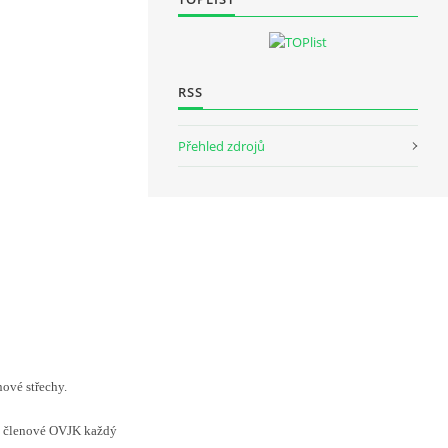
RSS
Přehled zdrojů
nové střechy.
 a členové OVJK každý