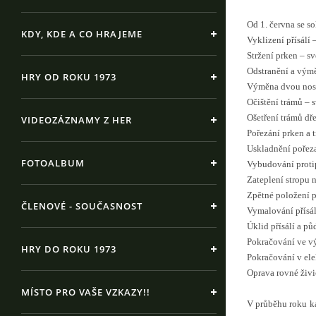
Od 1. června se s
KDY, KDE A CO HRAJEME
Vyklizení přísálí
Stržení prken – s
Odstranění a vým
HRY OD ROKU 1973
Výměna dvou nos
Očištění trámů – 
Ošetření trámů d
VIDEOZÁZNAMY Z HER
Pořezání prken a 
Uskladnění pořez
FOTOALBUM
Vybudování protip
Zateplení stropu n
Zpětné položení 
ČLENOVÉ - SOUČASNOST
Vymalování přísál
Úklid přísálí a p
Pokračování ve vý
HRY DO ROKU 1973
Pokračování v elek
Oprava rovné živi
MÍSTO PRO VAŠE VZKAZY!!
V průběhu roku ka