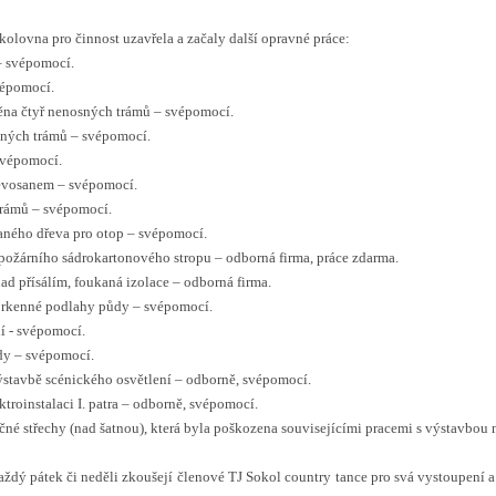
okolovna pro činnost uzavřela a začaly další opravné práce:
 – svépomocí.
vépomocí.
ěna čtyř nenosných trámů – svépomocí.
ných trámů – svépomocí.
svépomocí.
řevosanem – svépomocí.
trámů – svépomocí.
aného dřeva pro otop – svépomocí.
ožárního sádrokartonového stropu – odborná firma, práce zdarma.
ad přísálím, foukaná izolace – odborná firma.
prkenné podlahy půdy – svépomocí.
í - svépomocí.
ůdy – svépomocí.
stavbě scénického osvětlení – odborně, svépomocí.
troinstalaci I. patra – odborně, svépomocí.
čné střechy (nad šatnou), která byla poškozena souvisejícími pracemi s výstavbou 
ždý pátek či neděli zkoušejí členové TJ Sokol country tance pro svá vystoupení