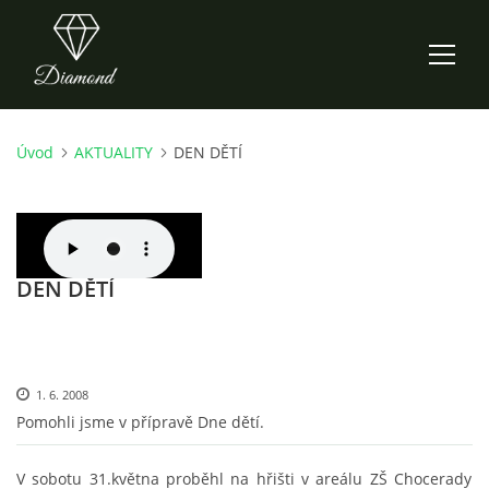
Úvod
AKTUALITY
DEN DĚTÍ
ÚVOD
AKTUALITY
DEN DĚTÍ
O NÁS
HISTORIE
1. 6. 2008
CO NOVÉHO ZKOUŠÍME
Pomohli jsme v přípravě Dne dětí.
V sobotu 31.května proběhl na hřišti v areálu ZŠ Chocerady
KDY, KDE A CO HRAJEME