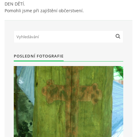
DEN DĚTÍ.
Pomohli jsme při zajištění občerstvení.
HRY OD ROKU 1973
VIDEOZÁZNAMY Z HER
FOTOALBUM
POSLEDNÍ FOTOGRAFIE
ČLENOVÉ - SOUČASNOST
HRY DO ROKU 1973
MÍSTO PRO VAŠE VZKAZY!!
DOKUMENTY OVJK