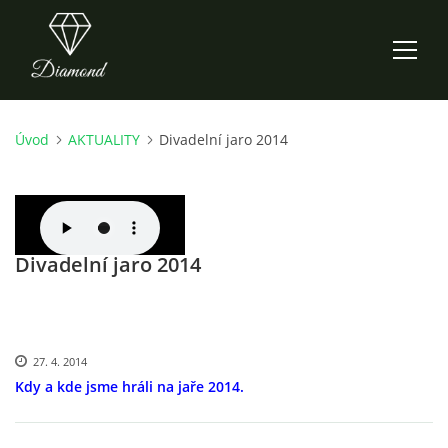
Úvod
AKTUALITY
Divadelní jaro 2014
ÚVOD
AKTUALITY
Divadelní jaro 2014
O NÁS
HISTORIE
27. 4. 2014
CO NOVÉHO ZKOUŠÍME
Kdy a kde jsme hráli na jaře 2014.
KDY, KDE A CO HRAJEME