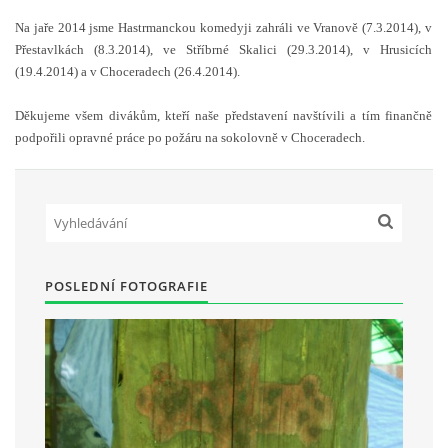
Na jaře 2014 jsme Hastrmanckou komedyji zahráli ve Vranově (7.3.2014), v
Přestavlkách (8.3.2014), ve Stříbrné Skalici (29.3.2014), v Hrusicích
HRY OD ROKU 1973
(19.4.2014) a v Choceradech (26.4.2014).
Děkujeme všem divákům, kteří naše představení navštívili a tím finančně
VIDEOZÁZNAMY Z HER
podpořili opravné práce po požáru na sokolovně v Choceradech.
FOTOALBUM
ČLENOVÉ - SOUČASNOST
POSLEDNÍ FOTOGRAFIE
HRY DO ROKU 1973
MÍSTO PRO VAŠE VZKAZY!!
DOKUMENTY OVJK