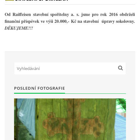
Od Raiffeisen stavební spořitelny a. s. jsme pro rok 2016 obdrželi
HRY OD ROKU 1973
finanční příspěvek ve výši 20.000,- Kč na stavební úpravy sokolovny.
DĚKUJEME!!!
VIDEOZÁZNAMY Z HER
FOTOALBUM
ČLENOVÉ - SOUČASNOST
POSLEDNÍ FOTOGRAFIE
HRY DO ROKU 1973
MÍSTO PRO VAŠE VZKAZY!!
DOKUMENTY OVJK