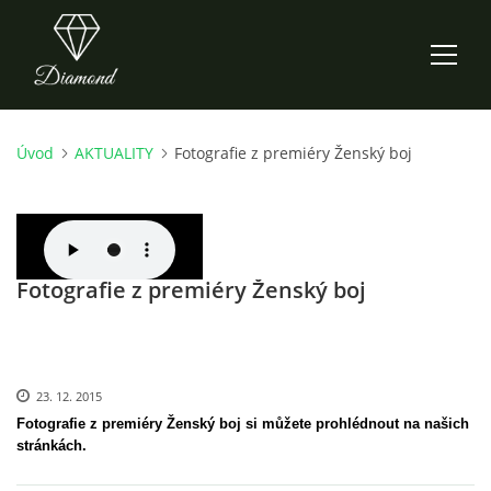
Úvod
AKTUALITY
Fotografie z premiéry Ženský boj
ÚVOD
AKTUALITY
Fotografie z premiéry Ženský boj
O NÁS
HISTORIE
23. 12. 2015
CO NOVÉHO ZKOUŠÍME
Fotografie z premiéry Ženský boj si můžete prohlédnout na našich
stránkách.
KDY, KDE A CO HRAJEME