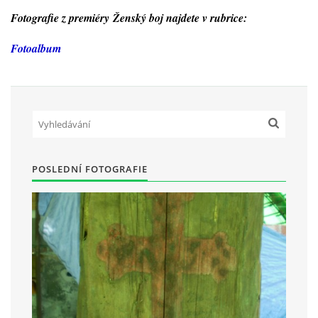
Fotografie z premiéry Ženský boj najdete v rubrice:
HRY OD ROKU 1973
F
otoalbum
VIDEOZÁZNAMY Z HER
FOTOALBUM
POSLEDNÍ FOTOGRAFIE
ČLENOVÉ - SOUČASNOST
HRY DO ROKU 1973
MÍSTO PRO VAŠE VZKAZY!!
DOKUMENTY OVJK