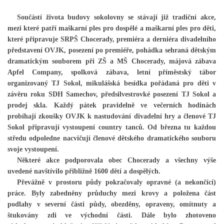
Součástí života budovy sokolovny se stávají již tradiční akce,
mezi které patří maškarní ples pro dospělé a maškarní ples pro děti,
HRY OD ROKU 1973
které připravuje SRPŠ Chocerady, premiéra a derniéra divadelního
představení OVJK, posezení po premiéře, pohádka sehraná dětským
VIDEOZÁZNAMY Z HER
dramatickým souborem při ZŠ a MŠ Chocerady, májová zábava
Apfel Company, spolková zábava, letní příměstský tábor
organizovaný TJ Sokol, mikulášská besídka pořádaná pro děti v
FOTOALBUM
závěru roku SDH Samechov, předsilvestrovké posezení TJ Sokol a
prodej skla. Každý pátek pravidelně ve večerních hodinách
probíhají zkoušky OVJK k nastudování divadelní hry a členové TJ
ČLENOVÉ - SOUČASNOST
Sokol připravují vystoupení country tanců. Od března tu každou
středu odpoledne nacvičují členové dětského dramatického souboru
svoje vystoupení.
HRY DO ROKU 1973
Některé akce podporovala obec Chocerady a všechny výše
uvedené navštívilo přibližně 1600 dětí a dospělých.
MÍSTO PRO VAŠE VZKAZY!!
Převážně v prostoru půdy pokračovaly opravné (a nekončící)
práce. Byly zabedněny průduchy mezi krovy a položena část
podlahy v severní části půdy, obezděny, opraveny, omítnuty a
DOKUMENTY OVJK
štukovány zdi ve východní části. Dále bylo zhotoveno