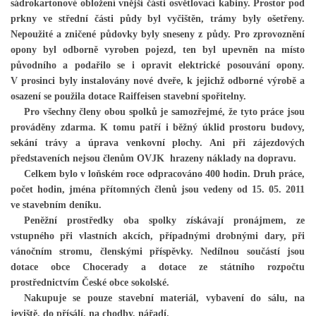
sádrokartonové obložení vnější části osvětlovací kabiny. Prostor pod
prkny ve střední části půdy byl vyčištěn, trámy byly ošetřeny.
Nepoužité a zničené půdovky byly sneseny z půdy. Pro zprovoznění
opony byl odborně vyroben pojezd, ten byl upevněn na místo
Občanská vzdělávací jednota "Komenský" v Choceradech z.s.
původního a podařilo se i opravit elektrické posouvání opony.
Chocerady 4
V prosinci byly instalovány nové dveře, k jejichž odborné výrobě a
257 24 Chocerady
osazení se použila dotace Raiffeisen stavební spořitelny.
Pro všechny členy obou spolků je samozřejmé, že tyto práce jsou
IČ: 498 28 614
prováděny zdarma. K tomu patří i běžný úklid prostoru budovy,
sekání trávy a úprava venkovní plochy. Ani při zájezdových
Kontaktní osoba:
představeních nejsou členům OVJK hrazeny náklady na dopravu.
Mgr. Miroslava Cinkeisová
Celkem bylo v loňském roce odpracováno 400 hodin. Druh práce,
723 967 851
počet hodin, jména přítomných členů jsou vedeny od 15. 05. 2011
Mirkaci@email.cz
ve stavebním deníku.
Peněžní prostředky oba spolky získávají pronájmem, ze
vstupného při vlastních akcích, případnými drobnými dary, při
© 2026 eStránky.cz
|
RSS
vánočním stromu, členskými příspěvky. Nedílnou součástí jsou
dotace obce Chocerady a dotace ze státního rozpočtu
prostřednictvím České obce sokolské.
Nakupuje se pouze stavební materiál, vybavení do sálu, na
jeviště, do přísálí, na chodby, nářadí.