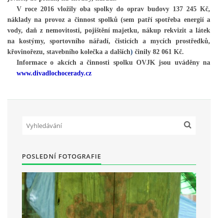
V roce 2016 vložily oba spolky do oprav budovy 137 245 Kč,
náklady na provoz a činnost spolků (sem patří spotřeba energií a
vody, daň z nemovitosti, pojištění majetku, nákup rekvizit a látek
na kostýmy, sportovního nářadí, čisticích a mycích prostředků,
křovinořezu, stavebního kolečka a dalších
)
činily 82 061 Kč.
Informace o akcích a činnosti spolku OVJK jsou uváděny na
www.divadlochocerady.cz
POSLEDNÍ FOTOGRAFIE