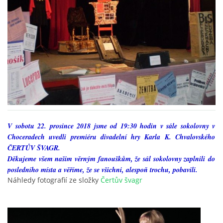
HRY OD ROKU 1973
VIDEOZÁZNAMY Z HER
FOTOALBUM
ČLENOVÉ - SOUČASNOST
V sobotu 22. prosince 2018 jsme od 19:30 hodin v sále sokolovny v
Choceradech uvedli premiéru divadelní hry Karla K. Chvalovského
ČERTŮV ŠVAGR.
HRY DO ROKU 1973
Děkujeme všem našim věrným fanouškům, že sál sokolovny zaplnili do
posledního místa a věříme, že se všichni, alespoň trochu, pobavili.
Náhledy fotografií ze složky
Čertův švagr
MÍSTO PRO VAŠE VZKAZY!!
DOKUMENTY OVJK