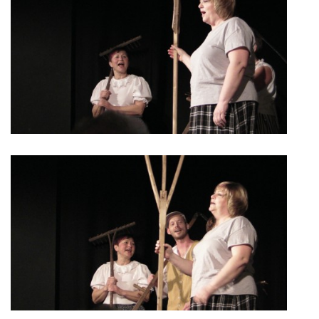
Občanská vzdělávací jednota "Komenský" v Choceradech z.s.
Chocerady 4
257 24 Chocerady
IČ: 498 28 614
Kontaktní osoba:
Mgr. Miroslava Cinkeisová
723 967 851
Mirkaci@email.cz
© 2026 eStránky.cz
|
RSS