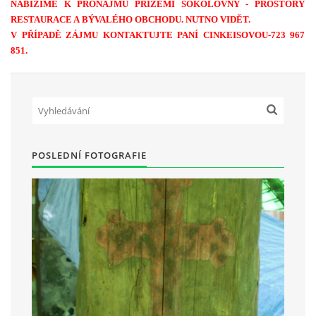
NABÍZÍME K PRONÁJMU PŘÍZEMÍ SOKOLOVNY - PROSTORY
RESTAURACE A BÝVALÉHO OBCHODU. NUTNO VIDĚT.
V PŘÍPADĚ ZÁJMU KONTAKTUJTE PANÍ CINKEISOVOU-723 967
HRY OD ROKU 1973
851.
VIDEOZÁZNAMY Z HER
FOTOALBUM
POSLEDNÍ FOTOGRAFIE
ČLENOVÉ - SOUČASNOST
HRY DO ROKU 1973
MÍSTO PRO VAŠE VZKAZY!!
DOKUMENTY OVJK