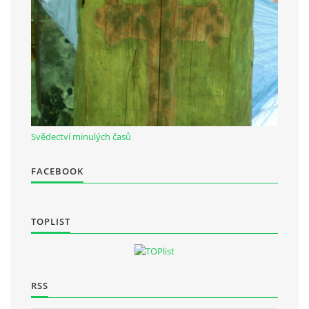
Občanská vzdělávací jednota "Komenský" v Choceradech z.s.
Chocerady 4
257 24 Chocerady
IČ: 498 28 614
Svědectví minulých časů
Kontaktní osoba:
Mgr. Miroslava Cinkeisová
FACEBOOK
723 967 851
Mirkaci@email.cz
TOPLIST
© 2026 eStránky.cz
|
RSS
RSS