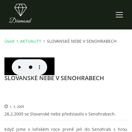
Úvod
AKTUALITY
SLOVANSKÉ NEBE V SENOHRABECH
ÚVOD
AKTUALITY
SLOVANSKÉ NEBE V SENOHRABECH
O NÁS
HISTORIE
1. 3. 2009
CO NOVÉHO ZKOUŠÍME
28.2.2009 se Slovanské nebe představilo v Senohrabech.
Když jsme v loňském roce prvně jeli do Senohrab s hrou
KDY, KDE A CO HRAJEME