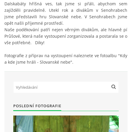
Dalskabáty hříšná ves, tak jsme si přáli, abychom sem
zajížděli pravidelně. Utekl rok a divákům v Senohrabech
jsme představili hru Slovanské nebe. V Senohrabech jsme
HRY OD ROKU 1973
opět našli příjemné prostředí.
Naše poděkování patří nejen věrným divákům, ale hlavně pí
VIDEOZÁZNAMY Z HER
Průšové, která naše vystoupení zorganizovala a postarala se o
vše potřebné. Díky!
FOTOALBUM
Fotografie z příprav na vystoupení naleznete ve fotoalbu "Kdy
a kde jsme hráli - Slovanské nebe".
ČLENOVÉ - SOUČASNOST
HRY DO ROKU 1973
POSLEDNÍ FOTOGRAFIE
MÍSTO PRO VAŠE VZKAZY!!
DOKUMENTY OVJK