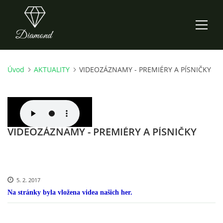
Úvod
AKTUALITY
VIDEOZÁZNAMY - PREMIÉRY A PÍSNIČKY
ÚVOD
AKTUALITY
VIDEOZÁZNAMY - PREMIÉRY A PÍSNIČKY
O NÁS
HISTORIE
5. 2. 2017
CO NOVÉHO ZKOUŠÍME
Na stránky byla vložena videa našich her.
KDY, KDE A CO HRAJEME