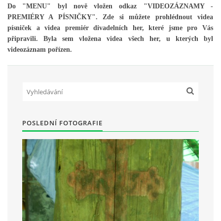
Do "MENU" byl nově vložen odkaz "VIDEOZÁZNAMY -
PREMIÉRY A PÍSNIČKY". Zde si můžete prohlédnout videa
písniček a videa premiér divadelních her, které jsme pro Vás
HRY OD ROKU 1973
připravili. Byla sem vložena videa všech her, u kterých byl
videozáznam pořízen.
VIDEOZÁZNAMY Z HER
FOTOALBUM
ČLENOVÉ - SOUČASNOST
POSLEDNÍ FOTOGRAFIE
HRY DO ROKU 1973
MÍSTO PRO VAŠE VZKAZY!!
DOKUMENTY OVJK