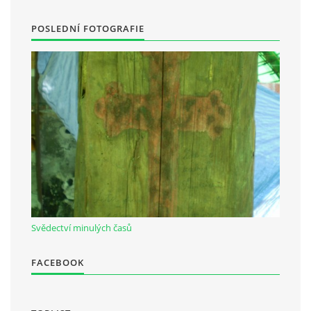
POSLEDNÍ FOTOGRAFIE
Občanská vzdělávací jednota "Komenský" v Choceradech z.s.
Chocerady 4
257 24 Chocerady
IČ: 498 28 614
Kontaktní osoba:
Mgr. Miroslava Cinkeisová
723 967 851
Mirkaci@email.cz
Svědectví minulých časů
© 2026 eStránky.cz
|
RSS
FACEBOOK