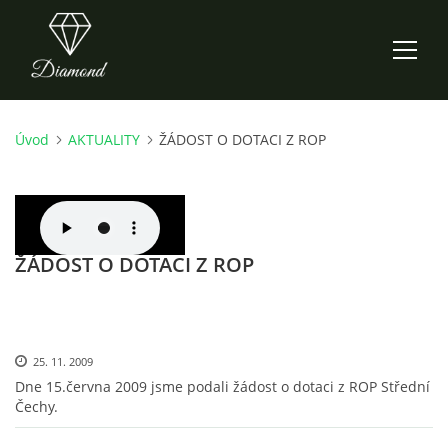
Úvod
AKTUALITY
ŽÁDOST O DOTACI Z ROP
ÚVOD
AKTUALITY
ŽÁDOST O DOTACI Z ROP
O NÁS
HISTORIE
25. 11. 2009
CO NOVÉHO ZKOUŠÍME
Dne 15.června 2009 jsme podali žádost o dotaci z ROP Střední
Čechy.
KDY, KDE A CO HRAJEME