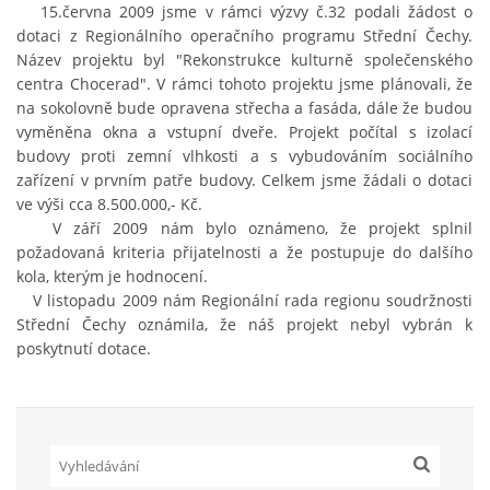
15.června 2009 jsme v rámci výzvy č.32 podali žádost o
dotaci z Regionálního operačního programu Střední Čechy.
Název projektu byl "Rekonstrukce kulturně společenského
HRY OD ROKU 1973
centra Chocerad". V rámci tohoto projektu jsme plánovali, že
na sokolovně bude opravena střecha a fasáda, dále že budou
vyměněna okna a vstupní dveře. Projekt počítal s izolací
VIDEOZÁZNAMY Z HER
budovy proti zemní vlhkosti a s vybudováním sociálního
zařízení v prvním patře budovy. Celkem jsme žádali o dotaci
FOTOALBUM
ve výši cca 8.500.000,- Kč.
V září 2009 nám bylo oznámeno, že projekt splnil
požadovaná kriteria přijatelnosti a že postupuje do dalšího
ČLENOVÉ - SOUČASNOST
kola, kterým je hodnocení.
V listopadu 2009 nám Regionální rada regionu soudržnosti
Střední Čechy oznámila, že náš projekt nebyl vybrán k
HRY DO ROKU 1973
poskytnutí dotace.
MÍSTO PRO VAŠE VZKAZY!!
DOKUMENTY OVJK