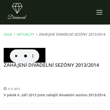
Úvod
AKTUALITY
ZAHÁJENÍ DIVADELNÍ SEZÓNY 2013/2014
ÚVOD
AKTUALITY
ZAHÁJENÍ DIVADELNÍ SEZÓNY 2013/2014
O NÁS
HISTORIE
9. 9. 2013
CO NOVÉHO ZKOUŠÍME
V pátek 6. září 2013 jsme zahájili divadelní sezónu 2013/2014.
KDY, KDE A CO HRAJEME