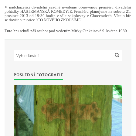
V nadcházející divadelní sezóně uvedeme obnovenou premiéru divadelní
pohádky HASTRMANSKÁ KOMEDYJE. Premiéru plánujeme na sobotu 21.
prosince 2013 od 19:30 hodin v sále sokolovny v Choceradech. Více o hře
HRY OD ROKU 1973
se dovíte v rubrice "CO NOVÉHO ZKOUŠÍME".
Tuto hru sehrál náš soubor pod vedením Mirky Cinkeisové 9. května 1980.
VIDEOZÁZNAMY Z HER
FOTOALBUM
ČLENOVÉ - SOUČASNOST
POSLEDNÍ FOTOGRAFIE
HRY DO ROKU 1973
MÍSTO PRO VAŠE VZKAZY!!
DOKUMENTY OVJK