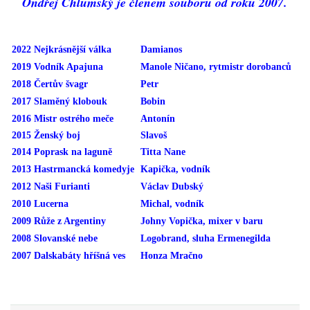
Ondřej Chlumský je členem souboru od roku 2007.
HRY OD ROKU 1973
2022
Nejkrásnější válka
Damianos
2019
Vodník Apajuna
Manole Ničano, rytmistr dorobanců
VIDEOZÁZNAMY Z HER
2018
Čertův švagr
Petr
2017
Slaměný klobouk
Bobin
2016
Mistr ostrého meče
Antonín
FOTOALBUM
2015
Ženský boj
Slavoš
2014
Poprask na laguně
Titta Nane
ČLENOVÉ - SOUČASNOST
2013
Hastrmancká komedyje
Kapička, vodník
2012
Naši Furianti
Václav Dubský
2010
Lucerna
Michal, vodník
HRY DO ROKU 1973
2009
Růže z Argentiny
Johny Vopička, mixer v baru
2008
Slovanské nebe
Logobrand, sluha Ermenegilda
MÍSTO PRO VAŠE VZKAZY!!
2007
Dalskabáty hříšná ves
Honza Mračno
DOKUMENTY OVJK