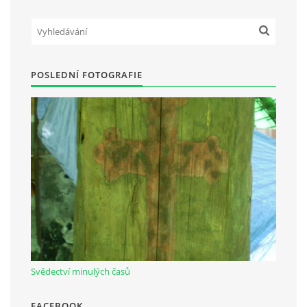
Občanská vzdělávací jednota "Komenský" v Choceradech z.s.
Chocerady 4
POSLEDNÍ FOTOGRAFIE
257 24 Chocerady
IČ: 498 28 614
Kontaktní osoba:
Mgr. Miroslava Cinkeisová
723 967 851
Mirkaci@email.cz
© 2026 eStránky.cz
|
RSS
Svědectví minulých časů
FACEBOOK