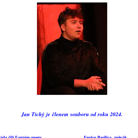
Jan Tichý je členem souboru od roku 2024.
a čili Fantóm opery
Enrico Basilica, zpěvák