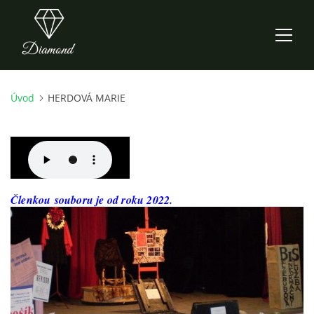
Úvod
HERDOVÁ MARIE
ÚVOD
AKTUALITY
O NÁS
Členkou souboru je od roku 2022.
HISTORIE
CO NOVÉHO ZKOUŠÍME
KDY, KDE A CO HRAJEME