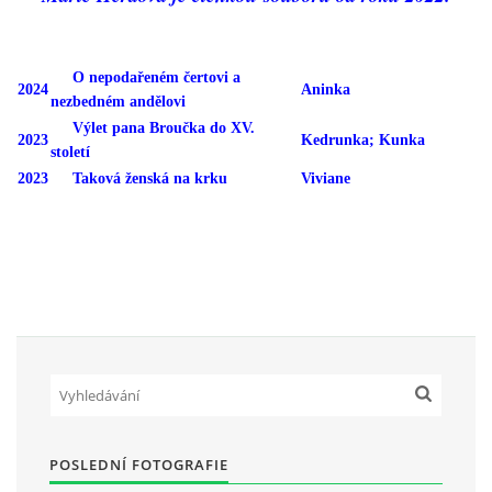
O nepodařeném čertovi a
Občanská vzdělávací jednota "Komenský" v Choceradech z.s.
2024
Aninka
nezbedném andělovi
Chocerady 4
Výlet pana Broučka do XV.
257 24 Chocerady
2023
Kedrunka; Kunka
století
2023
Taková ženská na krku
Viviane
IČ: 498 28 614
Kontaktní osoba:
Mgr. Miroslava Cinkeisová
723 967 851
Mirkaci@email.cz
© 2026 eStránky.cz
|
RSS
POSLEDNÍ FOTOGRAFIE