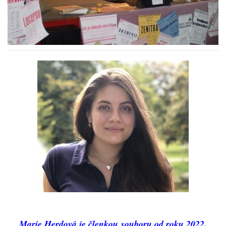
HRY OD ROKU 1973
VIDEOZÁZNAMY Z HER
FOTOALBUM
ČLENOVÉ - SOUČASNOST
HRY DO ROKU 1973
MÍSTO PRO VAŠE VZKAZY!!
DOKUMENTY OVJK
Marie Herdová je členkou souboru od roku 2022.