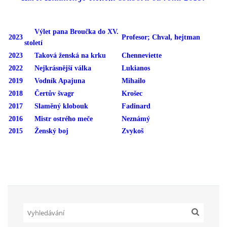
Výlet pana Broučka do XV.
2023
Profesor; Chval, hejtman
Občanská vzdělávací jednota "Komenský" v Choceradech z.s.
století
Chocerady 4
2023
Taková ženská na krku
Chenneviette
257 24 Chocerady
2022
Nejkrásnější válka
Lukianos
2019
Vodník Apajuna
Mihailo
IČ: 498 28 614
2018
Čertův švagr
Krošec
Kontaktní osoba:
2017
Slaměný klobouk
Fadinard
Mgr. Miroslava Cinkeisová
2016
Mistr ostrého meče
Neznámý
723 967 851
2015
Ženský boj
Zvykoš
Mirkaci@email.cz
© 2026 eStránky.cz
|
RSS