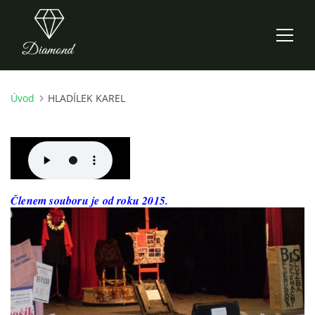
Úvod
HLADÍLEK KAREL
ÚVOD
AKTUALITY
O NÁS
Členem souboru je od roku 2015.
HISTORIE
CO NOVÉHO ZKOUŠÍME
KDY, KDE A CO HRAJEME