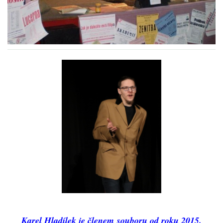
HRY OD ROKU 1973
VIDEOZÁZNAMY Z HER
FOTOALBUM
ČLENOVÉ - SOUČASNOST
HRY DO ROKU 1973
MÍSTO PRO VAŠE VZKAZY!!
DOKUMENTY OVJK
Karel Hladílek je členem souboru od roku 2015.