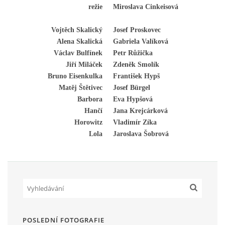
režie
Miroslava Cinkeisová
Vojtěch Skalický
Josef Proskovec
Alena Skalická
Gabriela Valíková
Václav Bulfínek
Petr Růžička
Jiří Miláček
Zdeněk Smolík
Bruno Eisenkulka
František Hypš
Matěj Štětivec
Josef Bürgel
Barbora
Eva Hypšová
Hančí
Jana Krejcárková
Horowitz
Vladimír Zíka
Lola
Jaroslava Šobrová
POSLEDNÍ FOTOGRAFIE