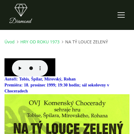
Úvod
HRY OD ROKU 1973
NA TÝ LOUCE ZELENÝ
ÚVOD
AKTUALITY
O NÁS
Autoři: Tobis, Špilar, Mírovský, Rohan
Premiéra: 18. prosinec 1999; 19:30 hodin; sál sokolovny v
Choceradech
HISTORIE
CO NOVÉHO ZKOUŠÍME
KDY, KDE A CO HRAJEME