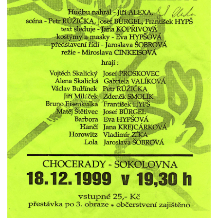
HRY OD ROKU 1973
VIDEOZÁZNAMY Z HER
FOTOALBUM
ČLENOVÉ - SOUČASNOST
HRY DO ROKU 1973
MÍSTO PRO VAŠE VZKAZY!!
DOKUMENTY OVJK