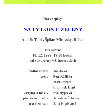
Občanská vzdělávací jednota "Komenský" v Choceradech z.s.
Hra ze zpěvy.
Chocerady 4
NA TÝ LOUCE ZELENÝ
257 24 Chocerady
IČ: 498 28 614
Autoři: Tobis, Špilar, Mírovský, Rohan
Kontaktní osoba:
Premiéra:
Mgr. Miroslava Cinkeisová
18. 12. 1999; 19:30 hodin;
sál sokolovny v Choceradech
723 967 851
Mirkaci@email.cz
hudbu nahrál
Jiří Alexa
scéna
Petr Růžička
© 2026 eStránky.cz
|
RSS
Josef Bürgel
František Hypš
kostýmy a masky
Eva Hypšová
představení řídila
Jaroslava Šobrová
text sledovala
Jana Kopřivová