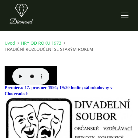
Úvod
HRY OD ROKU 1973
ÚVOD
TRADIČNÍ ROZLOUČENÍ SE STARÝM ROKEM
AKTUALITY
O NÁS
Premiéra: 17. prosinec 1994; 19:30 hodin; sál sokolovny v
Choceradech
HISTORIE
CO NOVÉHO ZKOUŠÍME
KDY, KDE A CO HRAJEME