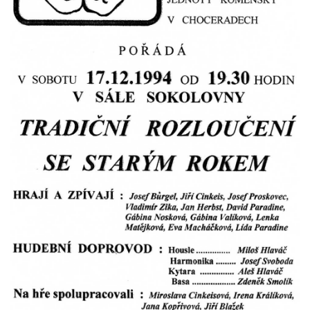
HRY OD ROKU 1973
VIDEOZÁZNAMY Z HER
FOTOALBUM
ČLENOVÉ - SOUČASNOST
HRY DO ROKU 1973
MÍSTO PRO VAŠE VZKAZY!!
DOKUMENTY OVJK