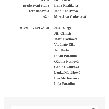
představení řídila
Irena Králíková
text sledovala
Jana Kopřivová
režie
Miroslava Cinkeisová
HRÁLI A ZPÍVALI:
Josef Bürgel
Jiří Cinkeis
Josef Proskovec
Vladimír Zíka
Jan Herbst
David Paradine
Gábina Nosková
Gábina Valíková
Lenka Matějková
Eva Macháčková
Lída Paradine