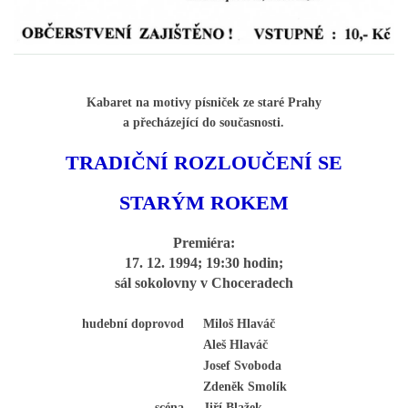
Občanská vzdělávací jednota "Komenský" v Choceradech z.s.
Chocerady 4
Kabaret na motivy písniček ze staré Prahy
257 24 Chocerady
a přecházející do současnosti.
IČ: 498 28 614
TRADIČNÍ ROZLOUČENÍ SE
Kontaktní osoba:
STARÝM ROKEM
Mgr. Miroslava Cinkeisová
723 967 851
Premiéra:
Mirkaci@email.cz
17. 12. 1994; 19:30 hodin;
sál sokolovny v Choceradech
© 2026 eStránky.cz
|
RSS
hudební doprovod
Miloš Hlaváč
Aleš Hlaváč
Josef Svoboda
Zdeněk Smolík
scéna
Jiří Blažek