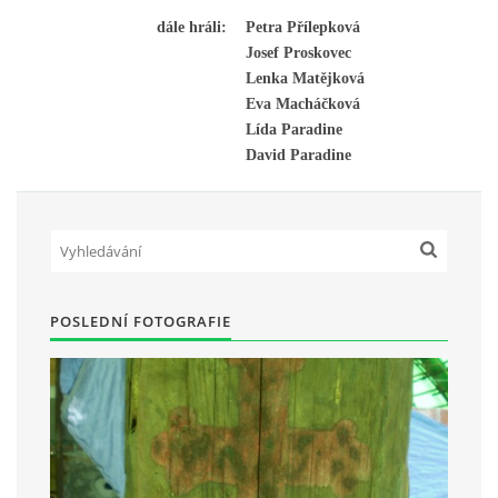
dále hráli:
Petra Přílepková
Josef Proskovec
Lenka Matějková
Občanská vzdělávací jednota "Komenský" v Choceradech z.s.
Eva Macháčková
Chocerady 4
Lída Paradine
257 24 Chocerady
David Paradine
IČ: 498 28 614
Kontaktní osoba:
Mgr. Miroslava Cinkeisová
723 967 851
Mirkaci@email.cz
POSLEDNÍ FOTOGRAFIE
© 2026 eStránky.cz
|
RSS