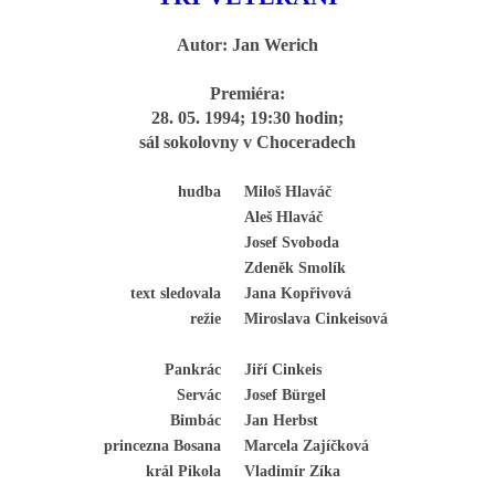
Autor: Jan Werich
HRY OD ROKU 1973
Premiéra:
28. 05. 1994; 19:30 hodin;
VIDEOZÁZNAMY Z HER
sál sokolovny v Choceradech
hudba
Miloš Hlaváč
FOTOALBUM
Aleš Hlaváč
Josef Svoboda
ČLENOVÉ - SOUČASNOST
Zdeněk Smolík
text sledovala
Jana Kopřivová
režie
Miroslava Cinkeisová
HRY DO ROKU 1973
Pankrác
Jiří Cinkeis
Servác
Josef Bürgel
MÍSTO PRO VAŠE VZKAZY!!
Bimbác
Jan Herbst
princezna Bosana
Marcela Zajíčková
DOKUMENTY OVJK
král Pikola
Vladimír Zíka