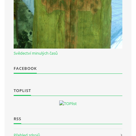
Občanská vzdělávací jednota "Komenský" v Choceradech z.s.
Chocerady 4
257 24 Chocerady
IČ: 498 28 614
Svědectví minulých časů
Kontaktní osoba:
FACEBOOK
Mgr. Miroslava Cinkeisová
723 967 851
Mirkaci@email.cz
TOPLIST
© 2026 eStránky.cz
|
RSS
RSS
Přehled zdrojů