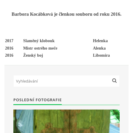
Barbora Kocábková je členkou souboru od roku 2016.
HRY OD ROKU 1973
VIDEOZÁZNAMY Z HER
2017
Slaměný klobouk
Helenka
2016
Mistr ostrého meče
Alenka
FOTOALBUM
2016
Ženský boj
Libomíra
ČLENOVÉ - SOUČASNOST
HRY DO ROKU 1973
POSLEDNÍ FOTOGRAFIE
MÍSTO PRO VAŠE VZKAZY!!
DOKUMENTY OVJK