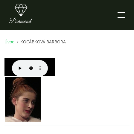
Úvod
KOCÁBKOVÁ BARBORA
ÚVOD
AKTUALITY
O NÁS
HISTORIE
CO NOVÉHO ZKOUŠÍME
KDY, KDE A CO HRAJEME