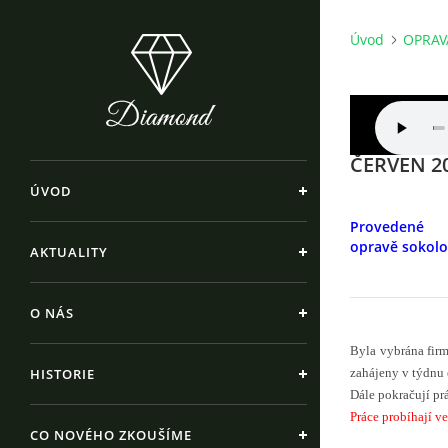
Úvod
OPRAV
ČERVEN 2
ÚVOD
Prove
opravě sokolo
AKTUALITY
O NÁS
Byla vybrána fir
HISTORIE
zahájeny v týdnu 
Dále pokračují pr
Práce probíhají v
CO NOVÉHO ZKOUŠÍME