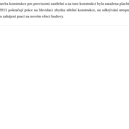
avba konstrukce pro provizorní zastřešní a na tuto konstrukci byla natažena placht
2011 pokračují práce na likvidaci zbytku střešní konstrukce, na odkrývání stropn
ro zahájení prací na novém věnci budovy.