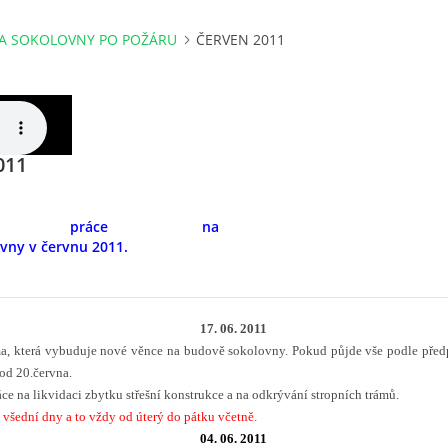
A SOKOLOVNY PO POŽÁRU
ČERVEN 2011
011
dené práce na
vny v červnu 2011.
17. 06. 2011
ma, která vybuduje nové věnce na budově sokolovny. Pokud půjde vše podle před
od 20.června.
áce na likvidaci zbytku střešní konstrukce a na odkrývání stropních trámů.
e všední dny a to vždy od úterý do pátku včetně.
04. 06. 2011