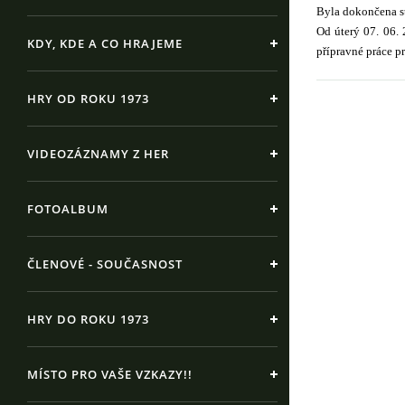
Byla dokončena st
Od úterý 07. 06. 
KDY, KDE A CO HRAJEME
přípravné práce p
HRY OD ROKU 1973
VIDEOZÁZNAMY Z HER
FOTOALBUM
ČLENOVÉ - SOUČASNOST
HRY DO ROKU 1973
MÍSTO PRO VAŠE VZKAZY!!