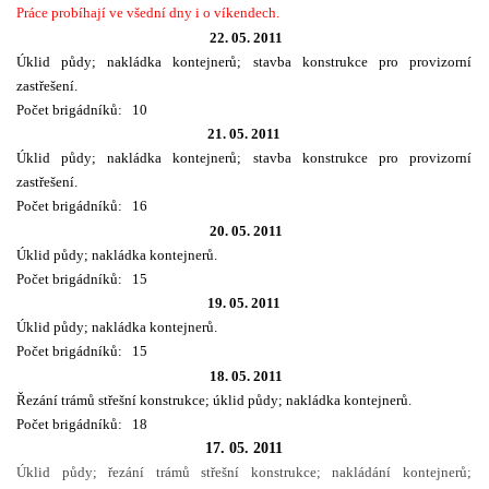
Práce probíhají ve všední dny i o víkendech.
22. 05. 2011
Úklid půdy; nakládka kontejnerů; stavba konstrukce pro provizorní
HRY OD ROKU 1973
zastřešení.
Počet brigádníků: 10
VIDEOZÁZNAMY Z HER
21. 05. 2011
Úklid půdy; nakládka kontejnerů; stavba konstrukce pro provizorní
zastřešení.
FOTOALBUM
Počet brigádníků: 16
20. 05. 2011
Úklid půdy; nakládka kontejnerů.
ČLENOVÉ - SOUČASNOST
Počet brigádníků: 15
19. 05. 2011
Úklid půdy; nakládka kontejnerů.
HRY DO ROKU 1973
Počet brigádníků: 15
18. 05. 2011
MÍSTO PRO VAŠE VZKAZY!!
Řezání trámů střešní konstrukce; úklid půdy; nakládka kontejnerů.
Počet brigádníků: 18
17. 05. 2011
DOKUMENTY OVJK
Úklid půdy; řezání trámů střešní konstrukce; nakládání kontejnerů;