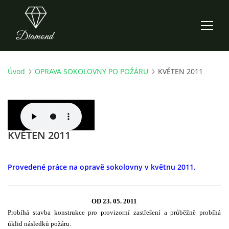
Úvod
OPRAVA SOKOLOVNY PO POŽÁRU
KVĚTEN 2011
ÚVOD
AKTUALITY
KVĚTEN 2011
O NÁS
HISTORIE
Provedené práce na opravě sokolovny v květnu 2011.
CO NOVÉHO ZKOUŠÍME
OD 23. 05. 2011
Probíhá stavba konstrukce pro provizorní zastřešení a průběžně probíhá
úklid následků požáru.
KDY, KDE A CO HRAJEME