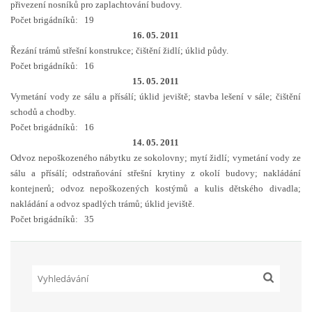
přivezení nosníků pro zaplachtování budovy.
Počet brigádníků: 19
16. 05. 2011
Řezání trámů střešní konstrukce; čištění židlí; úklid půdy.
Občanská vzdělávací jednota "Komenský" v Choceradech z.s.
Počet brigádníků: 16
Chocerady 4
15. 05. 2011
257 24 Chocerady
Vymetání vody ze sálu a přísálí; úklid jeviště; stavba lešení v sále; čištění
schodů a chodby.
IČ: 498 28 614
Počet brigádníků: 16
14. 05. 2011
Kontaktní osoba:
Odvoz nepoškozeného nábytku ze sokolovny; mytí židlí; vymetání vody ze
Mgr. Miroslava Cinkeisová
sálu a přísálí; odstraňování střešní krytiny z okolí budovy; nakládání
723 967 851
kontejnerů; odvoz nepoškozených kostýmů a kulis dětského divadla;
Mirkaci@email.cz
nakládání a odvoz spadlých trámů; úklid jeviště.
Počet brigádníků: 35
© 2026 eStránky.cz
|
RSS