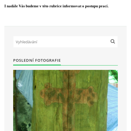
I nadále Vás budeme v této rubrice informovat o postupu prací.
Občanská vzdělávací jednota "Komenský" v Choceradech z.s.
Chocerady 4
257 24 Chocerady
IČ: 498 28 614
POSLEDNÍ FOTOGRAFIE
Kontaktní osoba:
Mgr. Miroslava Cinkeisová
723 967 851
Mirkaci@email.cz
© 2026 eStránky.cz
|
RSS