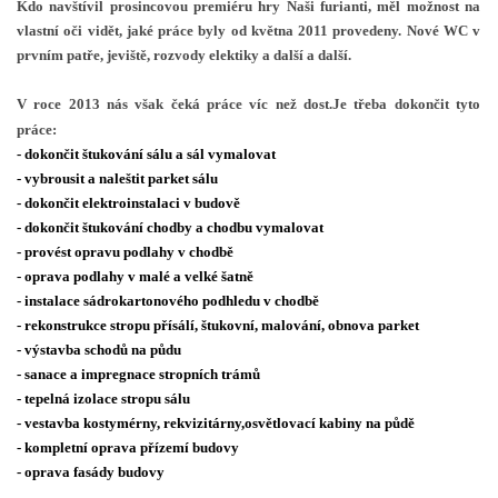
Kdo navštívil prosincovou premiéru hry Naši furianti, měl možnost na
vlastní oči vidět, jaké práce byly od května 2011 provedeny. Nové WC v
prvním patře, jeviště, rozvody elektiky a další a další.
HRY OD ROKU 1973
V roce 2013 nás však čeká práce víc než dost.Je třeba dokončit tyto
práce:
VIDEOZÁZNAMY Z HER
- dokončit štukování sálu a sál vymalovat
- vybrousit a naleštit parket sálu
FOTOALBUM
- dokončit elektroinstalaci v budově
- dokončit štukování chodby a chodbu vymalovat
- provést opravu podlahy v chodbě
ČLENOVÉ - SOUČASNOST
- oprava podlahy v malé a velké šatně
- instalace sádrokartonového podhledu v chodbě
- rekonstrukce stropu přísálí, štukovní, malování, obnova parket
HRY DO ROKU 1973
- výstavba schodů na půdu
- sanace a impregnace stropních trámů
- tepelná izolace stropu sálu
MÍSTO PRO VAŠE VZKAZY!!
- vestavba kostymérny, rekvizitárny,osvětlovací kabiny na půdě
- kompletní oprava přízemí budovy
DOKUMENTY OVJK
- oprava fasády budovy