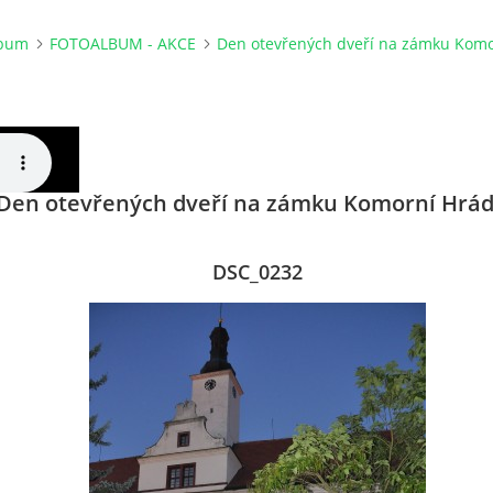
lbum
FOTOALBUM - AKCE
Den otevřených dveří na zámku Kom
Den otevřených dveří na zámku Komorní Hrá
DSC_0232