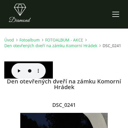
Úvod
Fotoalbum
FOTOALBUM - AKCE
ÚVOD
Den otevřených dveří na zámku Komorní Hrádek
DSC_0241
AKTUALITY
O NÁS
Den otevřených dveří na zámku Komorní
Hrádek
HISTORIE
DSC_0241
CO NOVÉHO ZKOUŠÍME
KDY, KDE A CO HRAJEME