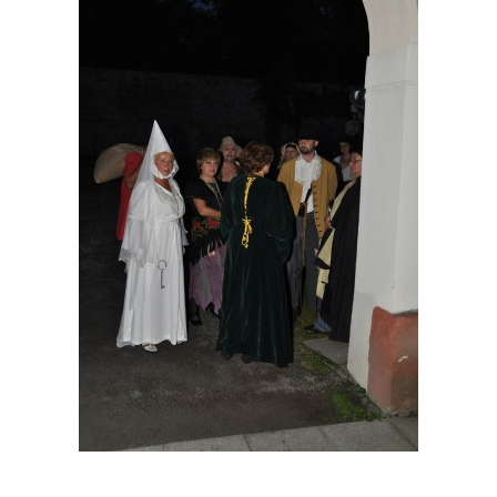
HRY OD ROKU 1973
VIDEOZÁZNAMY Z HER
FOTOALBUM
ČLENOVÉ - SOUČASNOST
HRY DO ROKU 1973
MÍSTO PRO VAŠE VZKAZY!!
DOKUMENTY OVJK