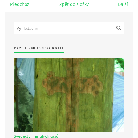
← Předchozí
Zpět do složky
Další →
Občanská vzdělávací jednota "Komenský" v Choceradech z.s.
Chocerady 4
257 24 Chocerady
POSLEDNÍ FOTOGRAFIE
IČ: 498 28 614
Kontaktní osoba:
Mgr. Miroslava Cinkeisová
723 967 851
Mirkaci@email.cz
© 2026 eStránky.cz
|
RSS
Svědectví minulých časů