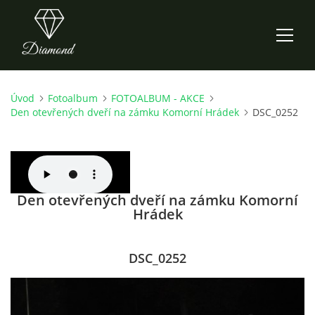
Úvod
Fotoalbum
FOTOALBUM - AKCE
ÚVOD
Den otevřených dveří na zámku Komorní Hrádek
DSC_0252
AKTUALITY
O NÁS
Den otevřených dveří na zámku Komorní
Hrádek
HISTORIE
DSC_0252
CO NOVÉHO ZKOUŠÍME
KDY, KDE A CO HRAJEME