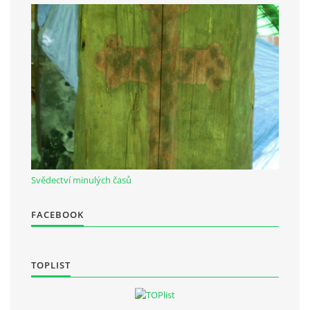
Občanská vzdělávací jednota "Komenský" v Choceradech z.s.
Chocerady 4
257 24 Chocerady
IČ: 498 28 614
Kontaktní osoba:
Mgr. Miroslava Cinkeisová
723 967 851
Svědectví minulých časů
Mirkaci@email.cz
FACEBOOK
© 2026 eStránky.cz
|
RSS
TOPLIST