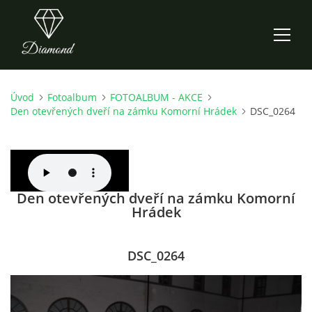
Úvod
Fotoalbum
FOTOALBUM - AKCE
ÚVOD
Den otevřených dveří na zámku Komorní Hrádek
DSC_0264
AKTUALITY
O NÁS
Den otevřených dveří na zámku Komorní
Hrádek
HISTORIE
DSC_0264
CO NOVÉHO ZKOUŠÍME
KDY, KDE A CO HRAJEME