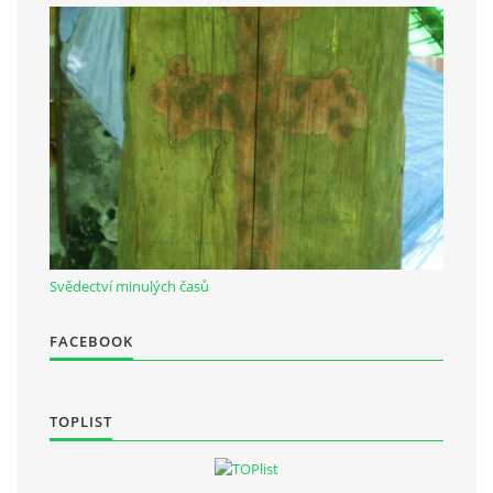
Občanská vzdělávací jednota "Komenský" v Choceradech z.s.
Chocerady 4
257 24 Chocerady
IČ: 498 28 614
Kontaktní osoba:
Mgr. Miroslava Cinkeisová
723 967 851
Svědectví minulých časů
Mirkaci@email.cz
FACEBOOK
© 2026 eStránky.cz
|
RSS
TOPLIST