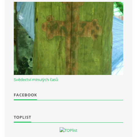
Občanská vzdělávací jednota "Komenský" v Choceradech z.s.
Chocerady 4
257 24 Chocerady
IČ: 498 28 614
Kontaktní osoba:
Mgr. Miroslava Cinkeisová
723 967 851
Svědectví minulých časů
Mirkaci@email.cz
FACEBOOK
© 2026 eStránky.cz
|
RSS
TOPLIST