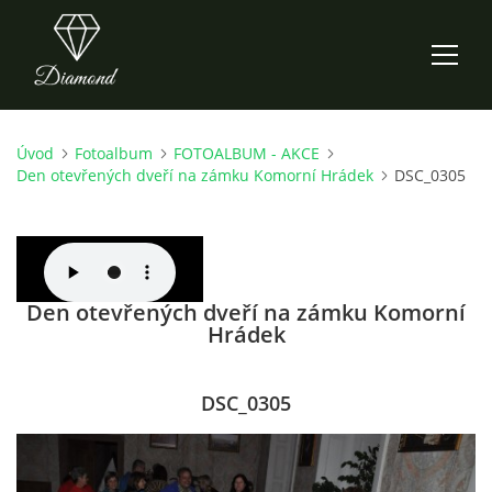
Úvod
Fotoalbum
FOTOALBUM - AKCE
ÚVOD
Den otevřených dveří na zámku Komorní Hrádek
DSC_0305
AKTUALITY
O NÁS
Den otevřených dveří na zámku Komorní
Hrádek
HISTORIE
DSC_0305
CO NOVÉHO ZKOUŠÍME
KDY, KDE A CO HRAJEME