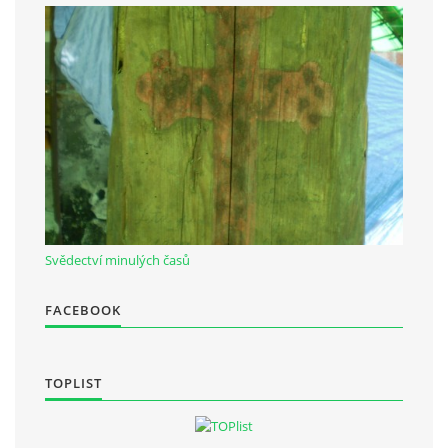
Občanská vzdělávací jednota "Komenský" v Choceradech z.s.
Chocerady 4
257 24 Chocerady
IČ: 498 28 614
Kontaktní osoba:
Mgr. Miroslava Cinkeisová
723 967 851
Svědectví minulých časů
Mirkaci@email.cz
FACEBOOK
© 2026 eStránky.cz
|
RSS
TOPLIST