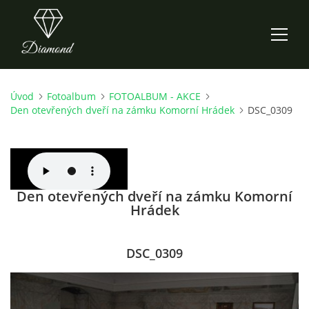
Úvod
Fotoalbum
FOTOALBUM - AKCE
ÚVOD
Den otevřených dveří na zámku Komorní Hrádek
DSC_0309
AKTUALITY
O NÁS
Den otevřených dveří na zámku Komorní
Hrádek
HISTORIE
DSC_0309
CO NOVÉHO ZKOUŠÍME
KDY, KDE A CO HRAJEME