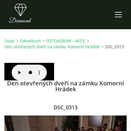
Úvod
Fotoalbum
FOTOALBUM - AKCE
ÚVOD
Den otevřených dveří na zámku Komorní Hrádek
DSC_0313
AKTUALITY
O NÁS
Den otevřených dveří na zámku Komorní
Hrádek
HISTORIE
DSC_0313
CO NOVÉHO ZKOUŠÍME
KDY, KDE A CO HRAJEME