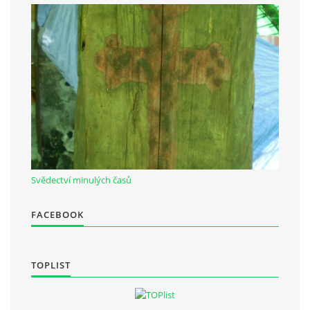
Občanská vzdělávací jednota "Komenský" v Choceradech z.s.
Chocerady 4
257 24 Chocerady
IČ: 498 28 614
Kontaktní osoba:
Mgr. Miroslava Cinkeisová
723 967 851
Svědectví minulých časů
Mirkaci@email.cz
FACEBOOK
© 2026 eStránky.cz
|
RSS
TOPLIST