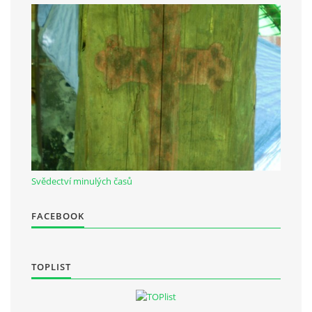
Občanská vzdělávací jednota "Komenský" v Choceradech z.s.
Chocerady 4
257 24 Chocerady
IČ: 498 28 614
Kontaktní osoba:
Mgr. Miroslava Cinkeisová
723 967 851
Svědectví minulých časů
Mirkaci@email.cz
FACEBOOK
© 2026 eStránky.cz
|
RSS
TOPLIST