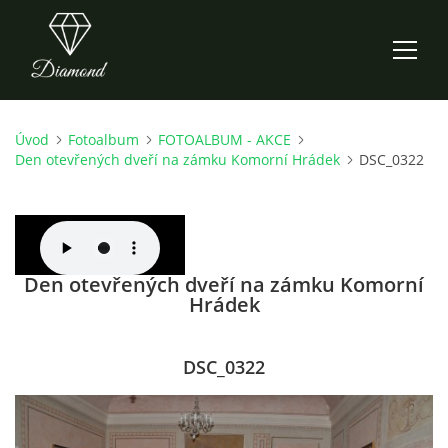
Úvod
Fotoalbum
FOTOALBUM - AKCE
ÚVOD
Den otevřených dveří na zámku Komorní Hrádek
DSC_0322
AKTUALITY
O NÁS
Den otevřených dveří na zámku Komorní
Hrádek
HISTORIE
DSC_0322
CO NOVÉHO ZKOUŠÍME
KDY, KDE A CO HRAJEME