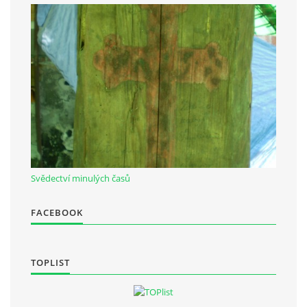
Občanská vzdělávací jednota "Komenský" v Choceradech z.s.
Chocerady 4
257 24 Chocerady
IČ: 498 28 614
Kontaktní osoba:
Mgr. Miroslava Cinkeisová
723 967 851
Svědectví minulých časů
Mirkaci@email.cz
FACEBOOK
© 2026 eStránky.cz
|
RSS
TOPLIST