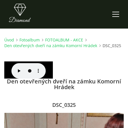
Úvod
Fotoalbum
FOTOALBUM - AKCE
ÚVOD
Den otevřených dveří na zámku Komorní Hrádek
DSC_0325
AKTUALITY
O NÁS
Den otevřených dveří na zámku Komorní
Hrádek
HISTORIE
DSC_0325
CO NOVÉHO ZKOUŠÍME
KDY, KDE A CO HRAJEME