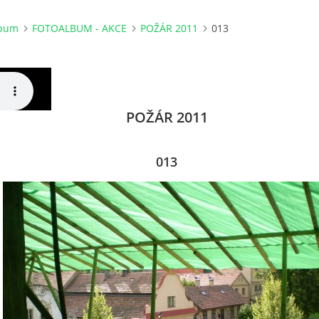
lbum
FOTOALBUM - AKCE
POŽÁR 2011
013
POŽÁR 2011
013