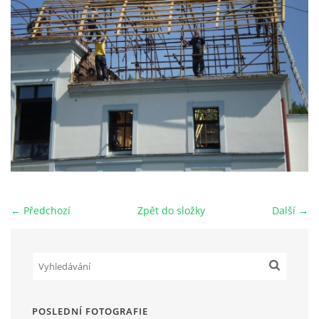
HRY OD ROKU 1973
VIDEOZÁZNAMY Z HER
FOTOALBUM
ČLENOVÉ - SOUČASNOST
← Předchozí
Zpět do složky
Další →
HRY DO ROKU 1973
MÍSTO PRO VAŠE VZKAZY!!
DOKUMENTY OVJK
POSLEDNÍ FOTOGRAFIE