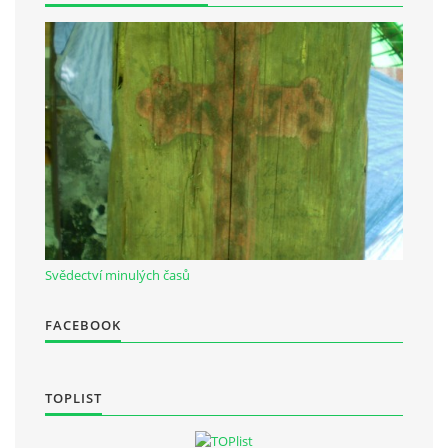
Občanská vzdělávací jednota "Komenský" v Choceradech z.s.
Chocerady 4
257 24 Chocerady
IČ: 498 28 614
Kontaktní osoba:
Mgr. Miroslava Cinkeisová
723 967 851
Svědectví minulých časů
Mirkaci@email.cz
FACEBOOK
© 2026 eStránky.cz
|
RSS
TOPLIST