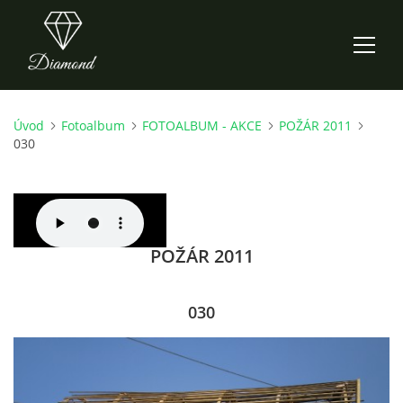
Úvod
Fotoalbum
FOTOALBUM - AKCE
POŽÁR 2011
ÚVOD
030
AKTUALITY
O NÁS
POŽÁR 2011
HISTORIE
030
CO NOVÉHO ZKOUŠÍME
KDY, KDE A CO HRAJEME