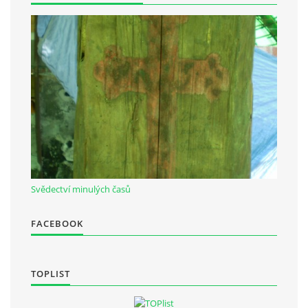
Občanská vzdělávací jednota "Komenský" v Choceradech z.s.
Chocerady 4
257 24 Chocerady
IČ: 498 28 614
Kontaktní osoba:
Mgr. Miroslava Cinkeisová
723 967 851
Svědectví minulých časů
Mirkaci@email.cz
FACEBOOK
© 2026 eStránky.cz
|
RSS
TOPLIST