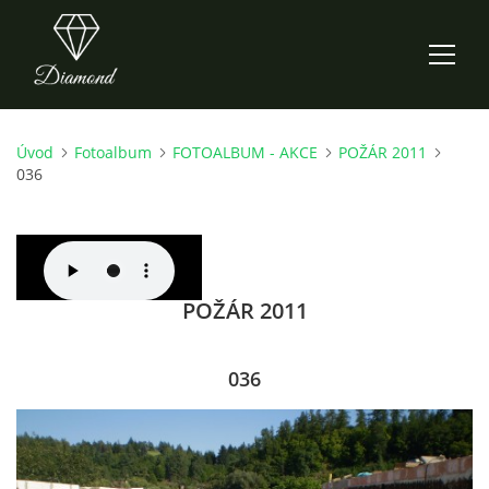
Úvod
Fotoalbum
FOTOALBUM - AKCE
POŽÁR 2011
ÚVOD
036
AKTUALITY
O NÁS
POŽÁR 2011
HISTORIE
036
CO NOVÉHO ZKOUŠÍME
KDY, KDE A CO HRAJEME