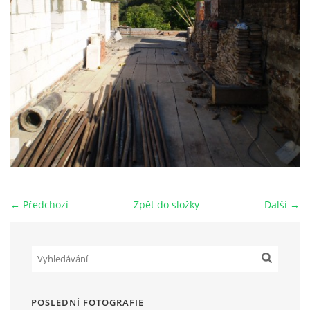
HRY OD ROKU 1973
VIDEOZÁZNAMY Z HER
FOTOALBUM
ČLENOVÉ - SOUČASNOST
← Předchozí
Zpět do složky
Další →
HRY DO ROKU 1973
MÍSTO PRO VAŠE VZKAZY!!
DOKUMENTY OVJK
POSLEDNÍ FOTOGRAFIE