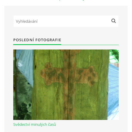
Občanská vzdělávací jednota "Komenský" v Choceradech z.s.
Chocerady 4
257 24 Chocerady
POSLEDNÍ FOTOGRAFIE
IČ: 498 28 614
Kontaktní osoba:
Mgr. Miroslava Cinkeisová
723 967 851
Mirkaci@email.cz
© 2026 eStránky.cz
|
RSS
Svědectví minulých časů