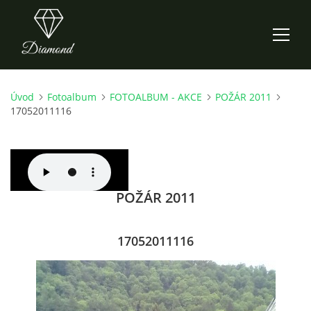
Úvod
Fotoalbum
FOTOALBUM - AKCE
POŽÁR 2011
ÚVOD
17052011116
AKTUALITY
O NÁS
POŽÁR 2011
HISTORIE
17052011116
CO NOVÉHO ZKOUŠÍME
KDY, KDE A CO HRAJEME