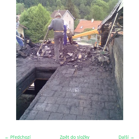
HRY OD ROKU 1973
VIDEOZÁZNAMY Z HER
FOTOALBUM
ČLENOVÉ - SOUČASNOST
HRY DO ROKU 1973
MÍSTO PRO VAŠE VZKAZY!!
DOKUMENTY OVJK
← Předchozí
Zpět do složky
Další →