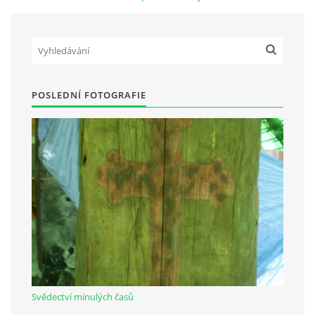
Občanská vzdělávací jednota "Komenský" v Choceradech z.s.
Chocerady 4
257 24 Chocerady
POSLEDNÍ FOTOGRAFIE
IČ: 498 28 614
Kontaktní osoba:
Mgr. Miroslava Cinkeisová
723 967 851
Mirkaci@email.cz
© 2026 eStránky.cz
|
RSS
Svědectví minulých časů