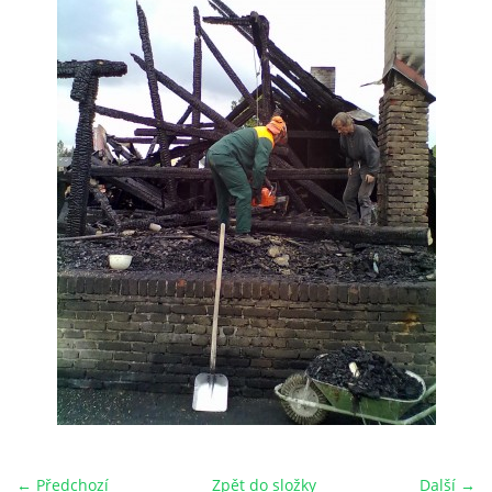
HRY OD ROKU 1973
VIDEOZÁZNAMY Z HER
FOTOALBUM
ČLENOVÉ - SOUČASNOST
HRY DO ROKU 1973
MÍSTO PRO VAŠE VZKAZY!!
DOKUMENTY OVJK
← Předchozí
Zpět do složky
Další →