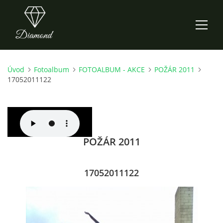
Úvod
Fotoalbum
FOTOALBUM - AKCE
POŽÁR 2011
ÚVOD
17052011122
AKTUALITY
O NÁS
POŽÁR 2011
HISTORIE
17052011122
CO NOVÉHO ZKOUŠÍME
KDY, KDE A CO HRAJEME