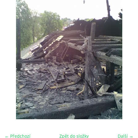
HRY OD ROKU 1973
VIDEOZÁZNAMY Z HER
FOTOALBUM
ČLENOVÉ - SOUČASNOST
HRY DO ROKU 1973
MÍSTO PRO VAŠE VZKAZY!!
DOKUMENTY OVJK
← Předchozí
Zpět do složky
Další →