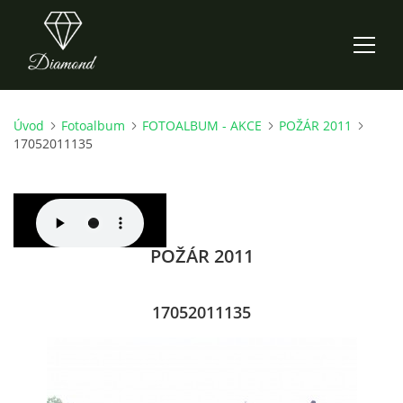
Úvod
Fotoalbum
FOTOALBUM - AKCE
POŽÁR 2011
ÚVOD
17052011135
AKTUALITY
O NÁS
POŽÁR 2011
HISTORIE
17052011135
CO NOVÉHO ZKOUŠÍME
KDY, KDE A CO HRAJEME