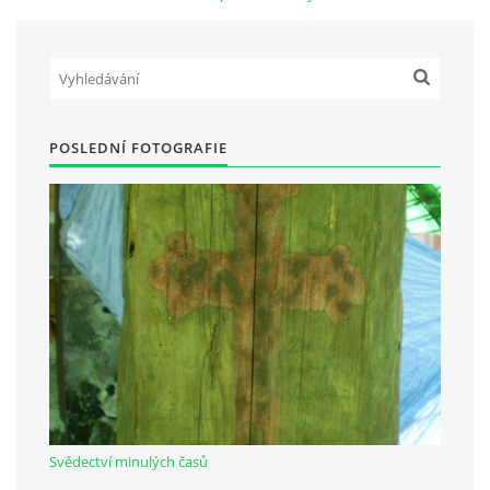
Občanská vzdělávací jednota "Komenský" v Choceradech z.s.
Chocerady 4
257 24 Chocerady
POSLEDNÍ FOTOGRAFIE
IČ: 498 28 614
Kontaktní osoba:
Mgr. Miroslava Cinkeisová
723 967 851
Mirkaci@email.cz
© 2026 eStránky.cz
|
RSS
Svědectví minulých časů