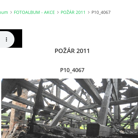
lbum
FOTOALBUM - AKCE
POŽÁR 2011
P10_4067
POŽÁR 2011
P10_4067