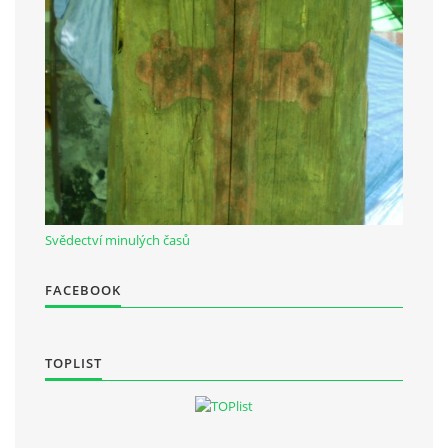
Občanská vzdělávací jednota "Komenský" v Choceradech z.s.
Chocerady 4
257 24 Chocerady
IČ: 498 28 614
Kontaktní osoba:
Mgr. Miroslava Cinkeisová
Svědectví minulých časů
723 967 851
Mirkaci@email.cz
FACEBOOK
© 2026 eStránky.cz
|
RSS
TOPLIST