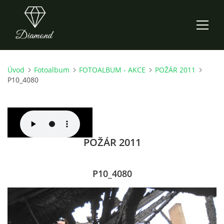
Úvod
Fotoalbum
FOTOALBUM - AKCE
POŽÁR 2011
ÚVOD
P10_4080
AKTUALITY
O NÁS
POŽÁR 2011
HISTORIE
P10_4080
CO NOVÉHO ZKOUŠÍME
KDY, KDE A CO HRAJEME