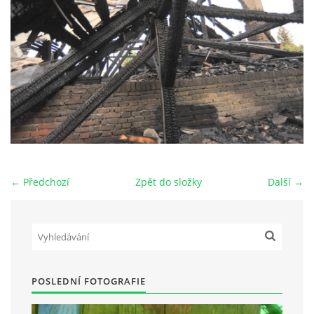
HRY OD ROKU 1973
VIDEOZÁZNAMY Z HER
FOTOALBUM
ČLENOVÉ - SOUČASNOST
← Předchozí
Zpět do složky
Další →
HRY DO ROKU 1973
MÍSTO PRO VAŠE VZKAZY!!
POSLEDNÍ FOTOGRAFIE
DOKUMENTY OVJK