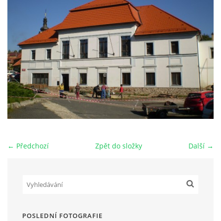
HRY OD ROKU 1973
VIDEOZÁZNAMY Z HER
FOTOALBUM
ČLENOVÉ - SOUČASNOST
← Předchozí
Zpět do složky
Další →
HRY DO ROKU 1973
MÍSTO PRO VAŠE VZKAZY!!
DOKUMENTY OVJK
POSLEDNÍ FOTOGRAFIE