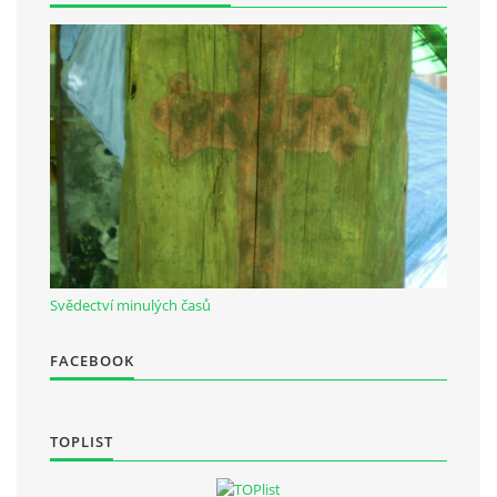
Občanská vzdělávací jednota "Komenský" v Choceradech z.s.
Chocerady 4
257 24 Chocerady
IČ: 498 28 614
Kontaktní osoba:
Mgr. Miroslava Cinkeisová
723 967 851
Svědectví minulých časů
Mirkaci@email.cz
FACEBOOK
© 2026 eStránky.cz
|
RSS
TOPLIST