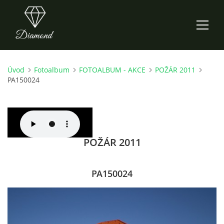
Úvod
Fotoalbum
FOTOALBUM - AKCE
POŽÁR 2011
ÚVOD
PA150024
AKTUALITY
O NÁS
POŽÁR 2011
HISTORIE
PA150024
CO NOVÉHO ZKOUŠÍME
KDY, KDE A CO HRAJEME